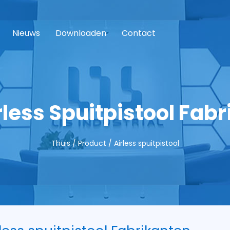
Nieuws
Downloaden
Contact
rless Spuitpistool Fabr
Thuis
/
Product
/
Airless spuitpistool