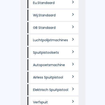
Eu.Standaard
Wij.Standaard
GB Standaard
Luchtpolijstmachines
Spuitpistoolsets
Autopoetsmachine
Airless Spuitpistool
Elektrisch Spuitpistool
Verfspuit