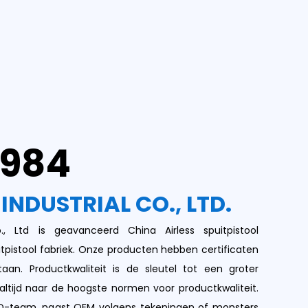
1984
 INDUSTRIAL CO., LTD.
Co., Ltd is geavanceerd
China Airless spuitpistool
itpistool fabriek
. Onze producten hebben certificaten
taan. Productkwaliteit is de sleutel tot een groter
 altijd naar de hoogste normen voor productkwaliteit.
-team, naast OEM volgens tekeningen of monsters