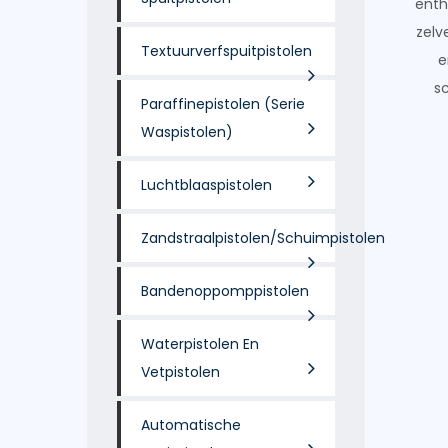
enth
zelv
Textuurverfspuitpistolen
e
s
Paraffinepistolen (serie
Waspistolen)
Luchtblaaspistolen
Zandstraalpistolen/schuimpistolen
Bandenoppomppistolen
Waterpistolen En
Vetpistolen
Automatische