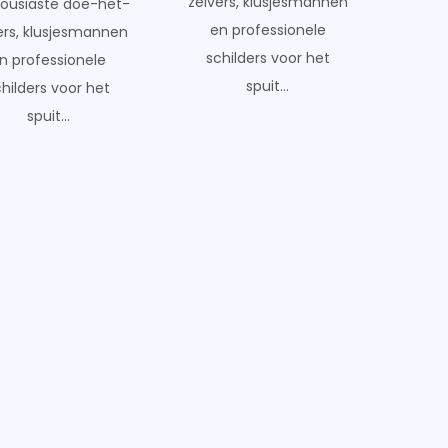
zelvers, klusjesmannen
ousiaste doe-het-
en professionele
ers, klusjesmannen
schilders voor het
n professionele
spuit...
childers voor het
spuit...