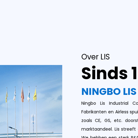
Over LIS
Sinds 
NINGBO LIS
Ningbo Lis Industrial 
Fabrikanten
en
Airless spu
zoals CE, GS, etc. doors
marktaandeel. Lis streeft
We hebben een sterk R&D