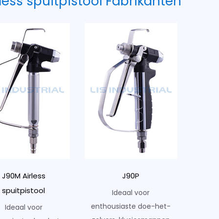
less spuitpistool Fabrikanten
J90M Airless
J90P
spuitpistool
Ideaal voor
enthousiaste doe-het-
Ideaal voor