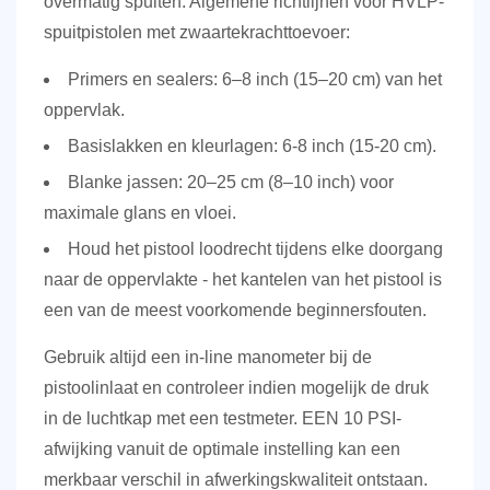
overmatig spuiten. Algemene richtlijnen voor HVLP-
spuitpistolen met zwaartekrachttoevoer:
Primers en sealers:
6–8 inch (15–20 cm) van het
oppervlak.
Basislakken en kleurlagen:
6-8 inch (15-20 cm).
Blanke jassen:
20–25 cm (8–10 inch) voor
maximale glans en vloei.
Houd het pistool
loodrecht
tijdens elke doorgang
naar de oppervlakte - het kantelen van het pistool is
een van de meest voorkomende beginnersfouten.
Gebruik altijd een in-line manometer bij de
pistoolinlaat en controleer indien mogelijk de druk
in de luchtkap met een testmeter. EEN
10 PSI-
afwijking
vanuit de optimale instelling kan een
merkbaar verschil in afwerkingskwaliteit ontstaan.