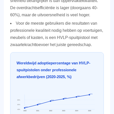
snelheid belangrijker is dan oppervlaktekwaliteit.
De overdrachtsefficiëntie is lager (doorgaans 40-
60%), maar de uitvoersnelheid is veel hoger.
Voor de meeste gebruikers die resultaten van
professionele kwaliteit nodig hebben op voertuigen,
meubels of kasten, is een HVLP-spuitpistool met
zwaartekrachttoevoer het juiste gereedschap.
Wereldwijd adoptiepercentage van HVLP-
spuitpistolen onder professionele
afwerkbedrijven (2020-2025, %)
81%
74%
68%
80%
61%
52%
60%
44%
40%
2020
2021
2022
2023
2024
2025