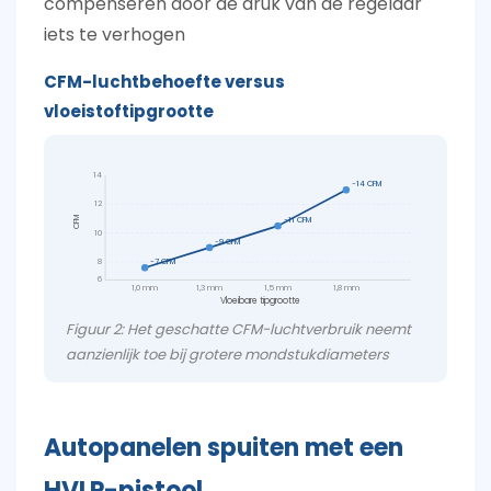
compenseren door de druk van de regelaar
iets te verhogen
CFM-luchtbehoefte versus
vloeistoftipgrootte
14
~14 CFM
12
~11 CFM
CFM
10
~9 CFM
8
~7 CFM
6
1,0 mm
1,3 mm
1,5 mm
1,8 mm
Vloeibare tipgrootte
Figuur 2: Het geschatte CFM-luchtverbruik neemt
aanzienlijk toe bij grotere mondstukdiameters
Autopanelen spuiten met een
HVLP-pistool