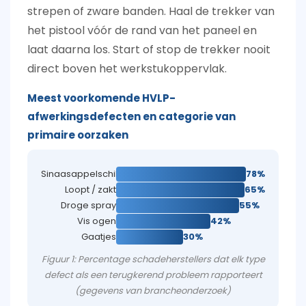
strepen of zware banden. Haal de trekker van
het pistool vóór de rand van het paneel en
laat daarna los. Start of stop de trekker nooit
direct boven het werkstukoppervlak.
Meest voorkomende HVLP-
afwerkingsdefecten en categorie van
primaire oorzaken
Sinaasappelschil
78%
Loopt / zakt
65%
Droge spray
55%
Vis ogen
42%
Gaatjes
30%
Figuur 1: Percentage schadeherstellers dat elk type
defect als een terugkerend probleem rapporteert
(gegevens van brancheonderzoek)