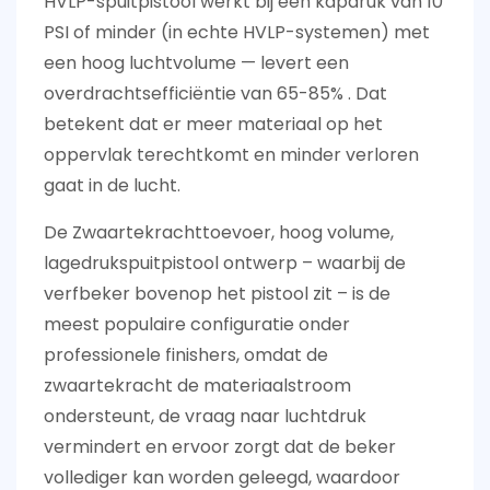
HVLP-spuitpistool
werkt bij een kapdruk van 10
PSI of minder (in echte HVLP-systemen) met
een hoog luchtvolume — levert een
overdrachtsefficiëntie van 65-85%
. Dat
betekent dat er meer materiaal op het
oppervlak terechtkomt en minder verloren
gaat in de lucht.
De
Zwaartekrachttoevoer, hoog volume,
lagedrukspuitpistool
ontwerp – waarbij de
verfbeker bovenop het pistool zit – is de
meest populaire configuratie onder
professionele finishers, omdat de
zwaartekracht de materiaalstroom
ondersteunt, de vraag naar luchtdruk
vermindert en ervoor zorgt dat de beker
vollediger kan worden geleegd, waardoor