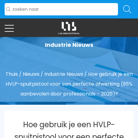
Industrie Nieuws
Thuis
/
Nieuws
/
Industrie Nieuws
/
Hoe gebruik je een
HVLP-spuitpistool voor een perfecte afwerking (95%
aanbevolen door professionals – 2026)?
Hoe gebruik je een HVLP-
spuitpistool voor een perfecte